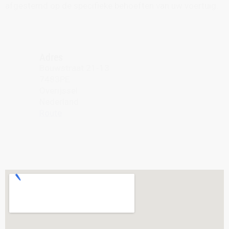
afgestemd op de specifieke behoeften van uw voertuig.
Adres
Bouwstraat 21-13
7483PE
Overijssel
Nederland
Route