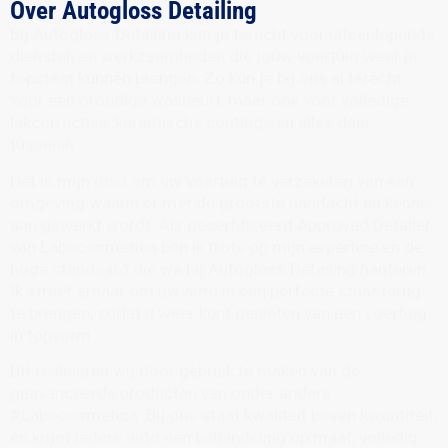
Over Autogloss Detailing
Bij Autogloss Detailing kun je terecht voor uiteenlopende
diensten en werkzaamheden die jouw voertuig weer in
topstaat kunnen brengen. Zo kun je bij ons al terecht
voor een grondige wasbeurt, maar ook voor volledige
lakcorrecties, keramische coatings en alles daar
tussenin.
Het is mijn doel om uw voertuig te verzekeren van een
omgeving waarin er met de grootste aandacht en kennis
aan gewerkt wordt. Als gecertificeerd Approved Detailer
van Labocosmetica ben ik trots op mijn expertise en de
hoge standaard die we bij Autogloss Detailing hanteren.
Ik streef ernaar om uw auto in een perfecte staat terug
te brengen, zodat u weer kunt genieten van een voertuig
in topvorm.
Dit realiseren wij door gebruik te maken van de
geavanceerde producten van onder andere
#Labocosmetica. Bij ons staat kwaliteit boven kwantiteit,
en krijgt iedere auto een behandeling op maat, volledig