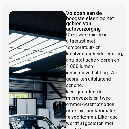
Voldoen aan de
hoogste eisen op het
gebied van
autoverzorging
Onze werkruimte is
uitgerust met
temperatuur- en
luchtvochtigheidsregeling,
anti-statische vloeren en
4.000 lumen
inspectieverlichting. We
gebruiken uitsluitend
schone,
kleurgecodeerde
microvezels en twee-
emmer-wasmethoden
om kruis-contaminatie
te voorkomen. Elke fase
wordt afgesloten met