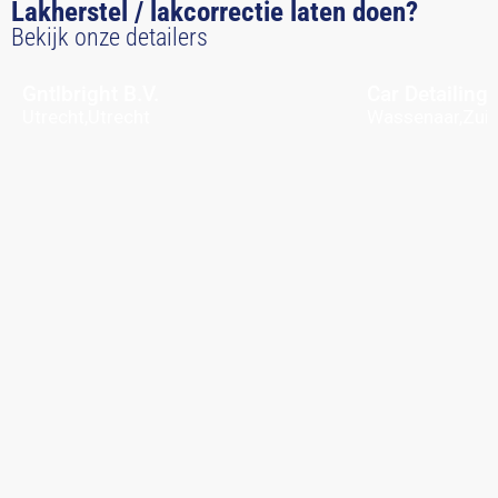
Lakherstel / lakcorrectie laten doen?
Bekijk onze detailers
Gntlbright B.V.
Car Detailing
Utrecht,
Utrecht
Wassenaar,
Zuid