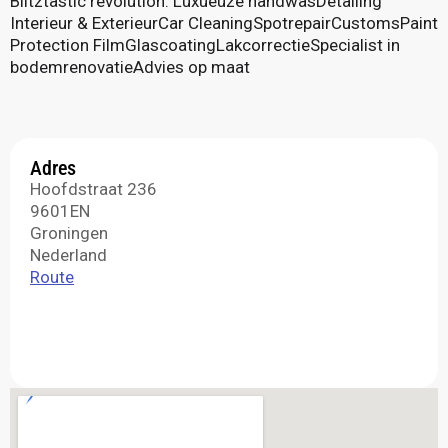
Blitztastic revolution. Luxueuze handwasDetailing
Interieur & ExterieurCar CleaningSpotrepairCustomsPaint
Protection FilmGlascoatingLakcorrectieSpecialist in
bodemrenovatieAdvies op maat
Adres
Hoofdstraat 236
9601EN
Groningen
Nederland
Route