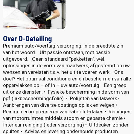
Over D-Detailing
Premium auto/voertuig-verzorging, in de breedste zin
van het woord. Uit passie ontstaan, met passie
uitgevoerd. Geen standaard “pakketten”, wél
oplossingen in de vorm van maatwerk, afgestemd op uw
wensen en vereisten t.a.v. het uit te voeren werk. Ons
doel? Het optimaal conditioneren én beschermen van alle
oppervlakken op – of in – uw auto/voertuig. Een greep
uit onze diensten: •⁠ ⁠Fysieke bescherming in de vorm van
ppf (lakbeschermingsfolie) •⁠ ⁠Polijsten van lakwerk •⁠
⁠Aanbrengen van diverse coatings op lak en velgen •⁠
⁠Reinigen en impregneren van cabriolet-daken •⁠ ⁠Reiningen
van motorruimtes middels stoom en gepaste chemie •⁠
⁠Interieur reiniging (leder verzorging) •⁠ ⁠Uitdeuken zonder
spuiten •⁠ ⁠Advies en levering onderhouds producten