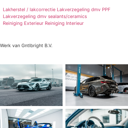
Lakherstel / lakcorrectie
Lakverzegeling dmv PPF
Lakverzegeling dmv sealants/ceramics
Reiniging Exterieur
Reiniging Interieur
Werk van Gntlbright B.V.