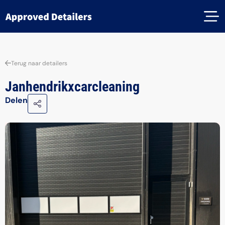
Terug naar detailers
Janhendrikxcarcleaning
Delen