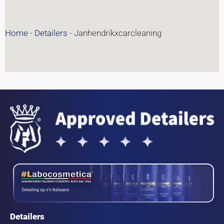
Home
-
Detailers
-
Janhendrikxcarcleaning
Detailers