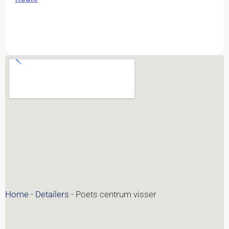
Home
-
Detailers
-
Poets centrum visser