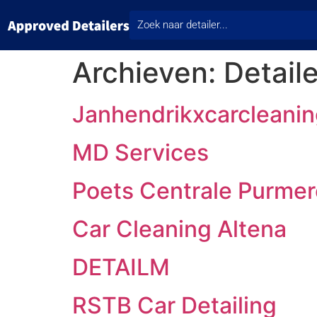
Archieven:
Detail
Janhendrikxcarcleani
MD Services
Poets Centrale Purme
Car Cleaning Altena
DETAILM
RSTB Car Detailing