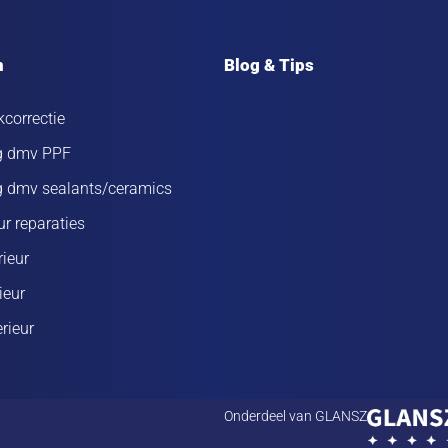
n
Blog & Tips
kcorrectie
ng dmv PPF
g dmv sealants/ceramics
ur reparaties
rieur
ieur
rieur
Onderdeel van GLANSZ