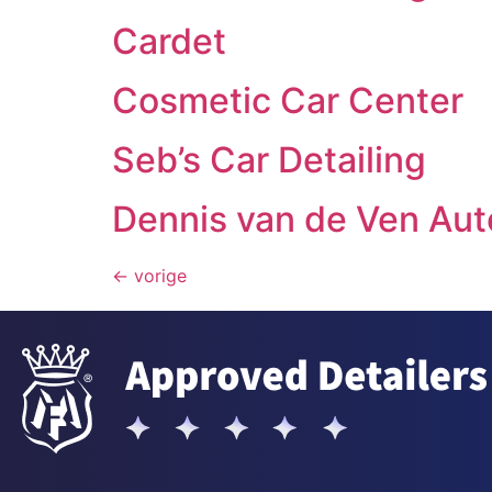
Cardet
Cosmetic Car Center
Seb’s Car Detailing
Dennis van de Ven Aut
←
vorige