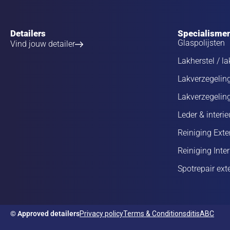
Detailers
Specialisme
Glaspolijsten
Vind jouw detailer
Lakherstel / la
Lakverzegeli
Lakverzegelin
Leder & interie
Reiniging Exte
Reiniging Inter
Spotrepair exte
© Approved detailers
Privacy policy
Terms & Conditions
ditisABC